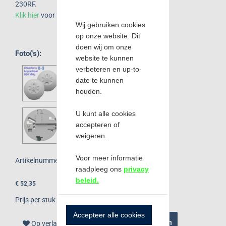
230RF.
Klik hier
voor de installatievideo.
Wij gebruiken cookies
op onze website. Dit
doen wij om onze
Foto('s):
website te kunnen
verbeteren en up-to-
date te kunnen
houden.
U kunt alle cookies
accepteren of
weigeren.
Voor meer informatie
Artikelnummer
FITH-230RF
raadpleeg ons
privacy
beleid.
€ 52,35
Prijs per stuk
Accepteer alle cookies
Aantal:
Bestellen
Op verlanglijst