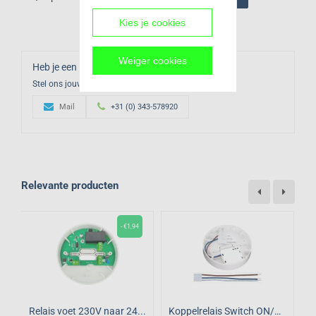
Kies je cookies
Weiger cookies
Heb je een vraag over dit product?
Stel ons jouw vraag
Mail
+31 (0) 343-578920
Relevante producten
- €1,94
Relais voet 230V naar 24...
Koppelrelais Switch ON/O...
F