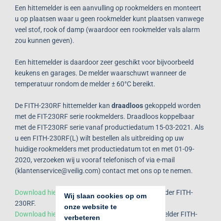
Een hittemelder is een aanvulling op
rookmelders
en monteert
u op plaatsen waar u geen rookmelder kunt plaatsen vanwege
veel stof, rook of damp (waardoor een rookmelder vals alarm
zou kunnen geven).
Een hittemelder is daardoor zeer geschikt voor bijvoorbeeld
keukens en garages. De melder waarschuwt wanneer de
temperatuur rondom de melder ± 60°C bereikt.
De FITH-230RF hittemelder kan
draadloos
gekoppeld worden
met de FIT-230RF serie rookmelders. Draadloos koppelbaar
met de FIT-230RF serie vanaf productiedatum 15-03-2021. Als
u een FITH-230RF(L) wilt bestellen als uitbreiding op uw
huidige rookmelders met productiedatum tot en met 01-09-
2020, verzoeken wij u vooraf telefonisch of via e-mail
(klantenservice@veilig.com) contact met ons op te nemen.
Download hier
de datasheet voor de Fito Hittemelder FITH-
Wij slaan cookies op om 
230RF.
onze website te 
Download hier
de handleiding voor de Fito Hittemelder FITH-
verbeteren 